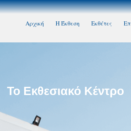
Αρχική
Η Έκθεση
Εκθέτες
Επ
Το Εκθεσιακό Κέντρο