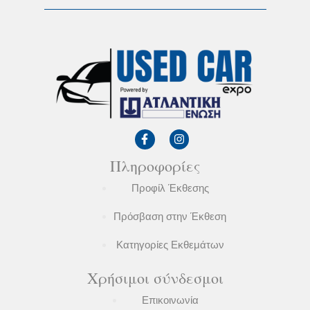
F
I
a
n
c
s
Πληροφορίες
e
t
b
a
o
g
Προφίλ Έκθεσης
o
r
k
a
Πρόσβαση στην Έκθεση
-
m
f
Κατηγορίες Εκθεμάτων
Χρήσιμοι σύνδεσμοι
Επικοινωνία